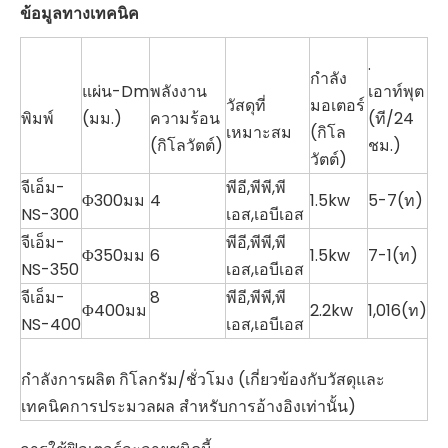
ข้อมูลทางเทคนิค
.
กำลัง
แผ่น-Dm
พลังงาน
เอาท์พุต
วัสดุที่
มอเตอร์
พิมพ์
(มม.)
ความร้อน
(ที/24
เหมาะสม
(กิโล
(กิโลวัตต์)
ชม.)
วัตต์)
จีเอ็ม-
พีอี,พีพี,พี
Φ300มม
4
1.5kw
5-7(ท)
ตัวกรองละลาย/ตัวเปลี่ยนตะแกรงในเครื่องบดย่อยพลาสติกสำหรับการอัดเม็ดขยะ
ไม่มีตัวกรองลวดตาข่าย
NS-300
เอส,เอบีเอส
จีเอ็ม-
พีอี,พีพี,พี
Φ350มม
6
1.5kw
7-1(ท)
NS-350
เอส,เอบีเอส
จีเอ็ม-
8
พีอี,พีพี,พี
Φ400มม
2.2kw
1,016(ท)
NS-400
เอส,เอบีเอส
กำลังการผลิต กิโลกรัม/ชั่วโมง (เกี่ยวข้องกับวัสดุและ
เทคนิคการประมวลผล สำหรับการอ้างอิงเท่านั้น)