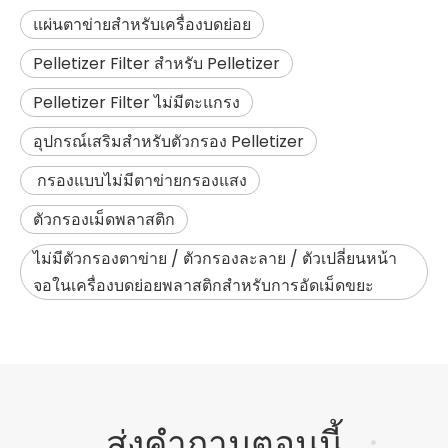
แผ่นตาข่ายสำหรับเครื่องบดย่อย
Pelletizer Filter สำหรับ Pelletizer
Pelletizer Filter ไม่มีตะแกรง
อุปกรณ์เสริมสำหรับตัวกรอง Pelletizer
กรองแบบไม่มีตาข่ายกรองแสง
ตัวกรองเม็ดพลาสติก
ไม่มีตัวกรองตาข่าย / ตัวกรองละลาย / ตัวเปลี่ยนหน้า
จอในเครื่องบดย่อยพลาสติกสำหรับการอัดเม็ดขยะ
ส่งคำถามตอนนี้