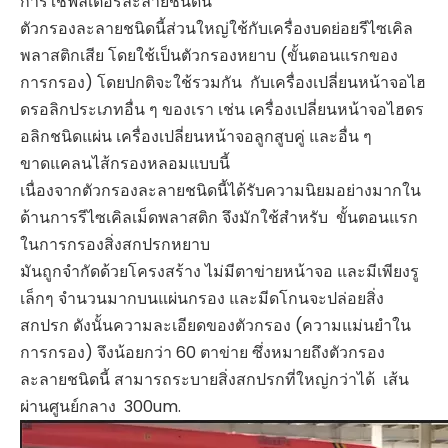
การใช้ฟิลเตอร์ละลายชนิดนี้
ตัวกรองละลายชนิดนี้ส่วนใหญ่ใช้กับเครื่องบดย่อยรีไซเคิล
โรงงานจีนจัดหา pp pelletizing Filtration ละลายกรองสำหรับสายเม็ดฟิล์ม pelletizer
เครื่องกรองเม็ดพลาสติก
พลาสติกเสีย โดยใช้เป็นตัวกรองหยาบ (ขั้นตอนแรกของ
การกรอง) โดยปกติจะใช้รวมกัน กับเครื่องเปลี่ยนหน้าจอไฮ
ดรอลิกประเภทอื่น ๆ ของเรา เช่น เครื่องเปลี่ยนหน้าจอไฮดร
อลิกชนิดแผ่น เครื่องเปลี่ยนหน้าจอลูกสูบคู่ และอื่น ๆ
ขาดแคลนไส้กรองหลอมแบบนี้
เนื่องจากตัวกรองละลายชนิดนี้ได้รับความนิยมอย่างมากใน
ด้านการรีไซเคิลเม็ดพลาสติก จึงมักใช้สำหรับ ขั้นตอนแรก
ในการกรองสิ่งสกปรกหยาบ
มันถูกจำกัดด้วยโครงสร้าง ไม่มีตาข่ายหน้าจอ และมีเพียงรู
เล็กๆ จำนวนมากบนแผ่นกรอง และมีดโกนจะปล่อยสิ่ง
สกปรก ดังนั้นความละเอียดของตัวกรอง (ความแม่นยำใน
Pelletizer Filter ไม่มีตะแกรง
Pelletizer Filter ไม่มีตะแกรง
การกรอง) จึงน้อยกว่า 60 ตาข่าย ซึ่งหมายถึงตัวกรอง
ละลายชนิดนี้ สามารถระบายสิ่งสกปรกที่ใหญ่กว่าได้ เส้น
ผ่านศูนย์กลาง 300um.