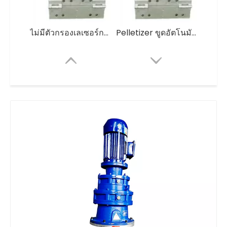
ไม่มีตัวกรองเลเซอร์กรองตาข่ายสำหรับสายการอัดเม็ดพลาสติก
Pelletizer ขูดอัตโนมัติละลายตัวกรองโดยไม่ต้องตาข่ายหน้าจอ
การทำความสะอาดตัวเองไม่มีตัวกรองละลายตาข่ายสำหรับเครื่องรีไซเคิลเม็ดพลาสติก LDPE HDPE PP
การทำความสะอาดตัวเองไม่มีตัวกรองตาข่ายละลายสำหรับเครื่องอัดเม็ดพลาสติกรีไซเคิล