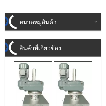
หมวดหมู่สินค้า
สินค้าที่เกี่ยวข้อง