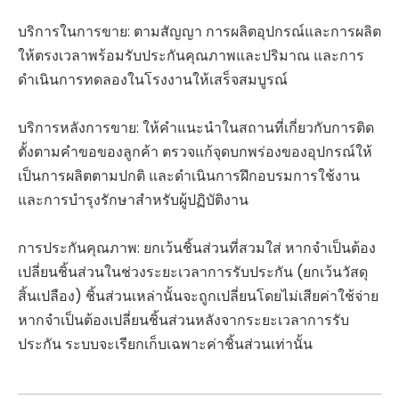
บริการในการขาย: ตามสัญญา การผลิตอุปกรณ์และการผลิต
ให้ตรงเวลาพร้อมรับประกันคุณภาพและปริมาณ และการ
ดำเนินการทดลองในโรงงานให้เสร็จสมบูรณ์
บริการหลังการขาย: ให้คำแนะนำในสถานที่เกี่ยวกับการติด
ตั้งตามคำขอของลูกค้า ตรวจแก้จุดบกพร่องของอุปกรณ์ให้
เป็นการผลิตตามปกติ และดำเนินการฝึกอบรมการใช้งาน
และการบำรุงรักษาสำหรับผู้ปฏิบัติงาน
การประกันคุณภาพ: ยกเว้นชิ้นส่วนที่สวมใส่ หากจำเป็นต้อง
เปลี่ยนชิ้นส่วนในช่วงระยะเวลาการรับประกัน (ยกเว้นวัสดุ
สิ้นเปลือง) ชิ้นส่วนเหล่านั้นจะถูกเปลี่ยนโดยไม่เสียค่าใช้จ่าย
หากจำเป็นต้องเปลี่ยนชิ้นส่วนหลังจากระยะเวลาการรับ
ประกัน ระบบจะเรียกเก็บเฉพาะค่าชิ้นส่วนเท่านั้น