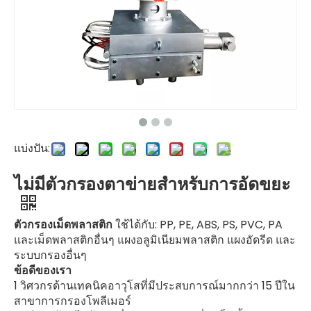
การกรองเทคโนโลยีขั้นสูงสำหรับสายการผลิตเม็ดพลาสติกแบบสกรูคู่
ตัวกรองเส้นเม็ดพลาสติกตัดร้อนแบบประหยัดพลังงาน
แบ่งปัน:
ไม่มีตัวกรองตาข่ายสำหรับการอัดขยะ
ตัวกรองเม็ดพลาสติก
ใช้ได้กับ: PP, PE, ABS, PS, PVC, PA
และเม็ดพลาสติกอื่นๆ แผงอลูมิเนียมพลาสติก แผงอัดรีด และ
ระบบกรองอื่นๆ
ข้อดีของเรา
1 วิศวกรด้านเทคนิคอาวุโสที่มีประสบการณ์มากกว่า 15 ปีใน
สาขาการกรองโพลีเมอร์