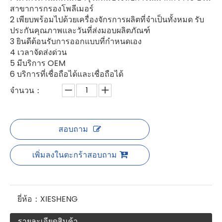
สาขาการกรองโพลีเมอร์
2 เพียบพร้อมไปด้วยเครื่องจักรการผลิตที่จำเป็นทั้งหมด รับ
ประกันคุณภาพและวันที่ส่งมอบผลิตภัณฑ์
3 ยินดีต้อนรับการออกแบบที่กำหนดเอง
ค่าใช้จ่ายในการบำรุงรักษาต่ำการกรองเครื่องอัดเม็ดแหวนน้ำ
ตัวกรองเลเซอร์ ตัวกรองละลาย
4 เวลาจัดส่งด่วน
5 มีบริการ OEM
6 บริการที่เชื่อถือได้และเชื่อถือได้
จำนวน：
สอบถาม
เพิ่มลงในตะกร้าสอบถาม
ไม่มีตัวกรองตาข่ายสำหรับการอัดขยะ
ไม่มีตัวกรองตาข่ายในเครื่องบดย่อยพลาสติกสำหรับการอัดเม็ดขยะ
ยี่ห้อ：
XIESHENG
รายละเอียดสินค้า