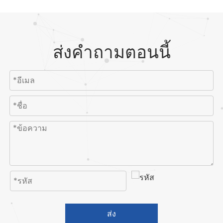
ส่งคำถามตอนนี้
ส่ง