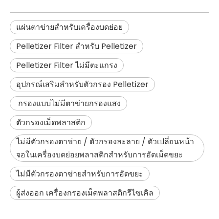
แผ่นตาข่ายสำหรับเครื่องบดย่อย
Pelletizer Filter สำหรับ Pelletizer
Pelletizer Filter ไม่มีตะแกรง
อุปกรณ์เสริมสำหรับตัวกรอง Pelletizer
กรองแบบไม่มีตาข่ายกรองแสง
ตัวกรองเม็ดพลาสติก
ไม่มีตัวกรองตาข่าย / ตัวกรองละลาย / ตัวเปลี่ยนหน้า
จอในเครื่องบดย่อยพลาสติกสำหรับการอัดเม็ดขยะ
ไม่มีตัวกรองตาข่ายสำหรับการอัดขยะ
ผู้ส่งออก เครื่องกรองเม็ดพลาสติกรีไซเคิล