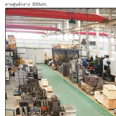
ผ่านศูนย์กลาง 300um.
Pelletizer Filter ไม่มีตะแกรง
Pelletizer Filter ไม่มีตะแกรง